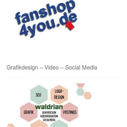
Lasergravuren von Waldrian – ein schneidiges
Ergebnis
Lederarbeiten aus dem Hause Waldrian – Hommage
an eine alte Handwerkskunst
Logostickerei Anforderungen
Grafikdesign – Video – Social Media
Wappenmalerei von Waldrian
Wappenstickerei von Waldrian
Stick & Druck
Unser Kreativservice