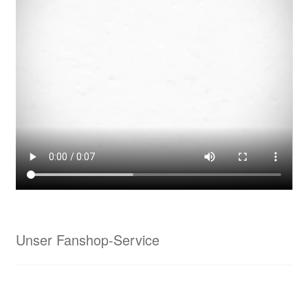
Laser
nette-retter
Neu bei uns: Sportmatten – individuell für Euch gestaltet
mit Deinem Namen, Monogramm oder Logo
Projektanfrage Online-Marketing & Co.
Specials bei Waldrian
Beschriftungen & Werbetechnik
Unser Fanshop-Service
Fahnenbänder – Ihre Anfrage
Geschenkideen für viele Anlässe