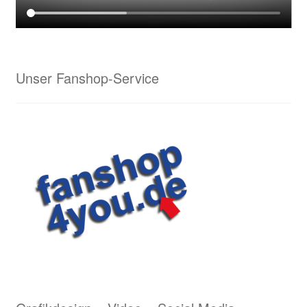
Lasergravuren von Waldrian – ein schneidiges
Ergebnis
Unser Fanshop-Service
Lederarbeiten aus dem Hause Waldrian – Hommage
an eine alte Handwerkskunst
Logostickerei Anforderungen
Wappenmalerei von Waldrian
Wappenstickerei von Waldrian
Stick & Druck
Unser Kreativservice