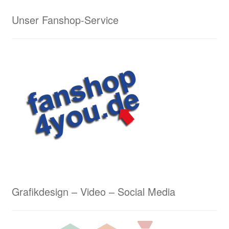
Lasergravuren von Waldrian – ein schneidiges
Unser Fanshop-Service
Ergebnis
Lederarbeiten aus dem Hause Waldrian – Hommage
an eine alte Handwerkskunst
Logostickerei Anforderungen
Wappenmalerei von Waldrian
Wappenstickerei von Waldrian
Stick & Druck
Grafikdesign – Video – Social Media
Unser Kreativservice