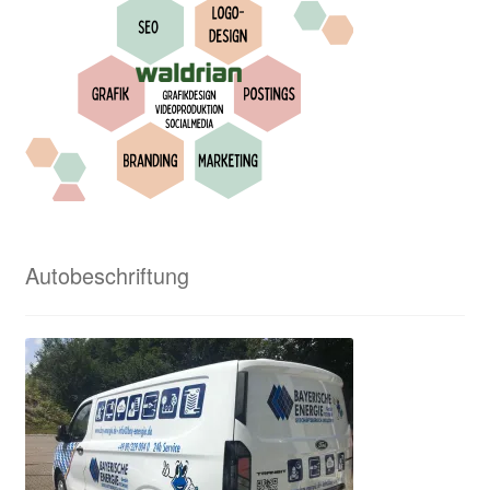
Waldrian – Textilveredelung und viel mehr
Waldrian von A bis Z
Waldrian-Siebdruck
Widerrufsbelehrung
Wir in den Medien
Autobeschriftung
Wir über uns
Zahlungsweisen