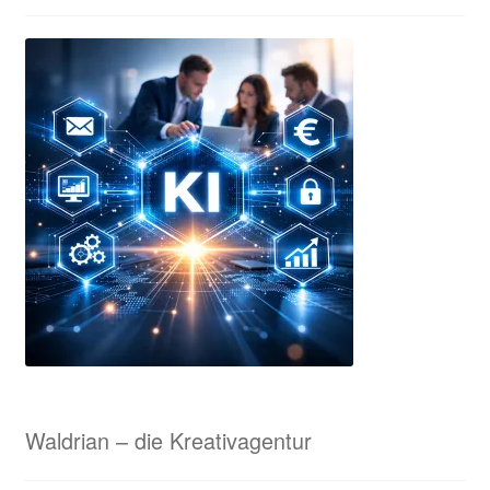
Tisch-Standarten
ESF Prints – Unsere Kooperationspartnerin in München
Ihr Konto
Impressum
Interessante Rabatte für Eure Sammelbestellungen!
Karnevalsorden & Faschingsorden
Kasse
KI-Beratung für Unternehmen
Waldrian – die Kreativagentur
KI-Samples