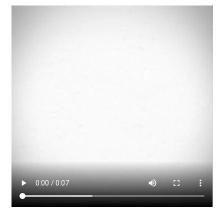
Laser
nette-retter
Neu bei uns: Sportmatten – individuell für Euch gestaltet
mit Deinem Namen, Monogramm oder Logo
Projektanfrage Online-Marketing & Co.
Specials bei Waldrian
Beschriftungen & Werbetechnik
Fahnenbänder – Ihre Anfrage
Geschenkideen für viele Anlässe