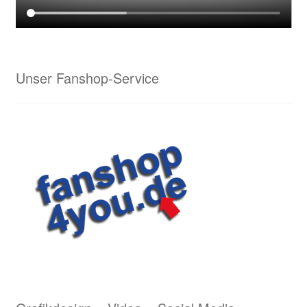
Lasergravuren von Waldrian – ein schneidiges
Ergebnis
Unser Fanshop-Service
Lederarbeiten aus dem Hause Waldrian – Hommage
an eine alte Handwerkskunst
Logostickerei Anforderungen
Wappenmalerei von Waldrian
Wappenstickerei von Waldrian
Stick & Druck
Unser Kreativservice