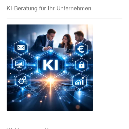
Tisch-Standarten
KI-Beratung für Ihr Unternehmen
ESF Prints – Unsere Kooperationspartnerin in München
Ihr Konto
Impressum
Interessante Rabatte für Eure Sammelbestellungen!
Karnevalsorden & Faschingsorden
Kasse
KI-Beratung für Unternehmen
KI-Samples