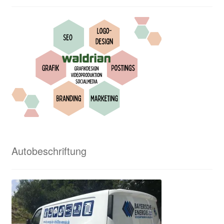
Waldrian – Textilveredelung und viel mehr
Waldrian von A bis Z
Waldrian-Siebdruck
Widerrufsbelehrung
Wir in den Medien
Wir über uns
Autobeschriftung
Zahlungsweisen