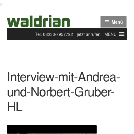
>
Zur
Zum
Menü
Navigation
Inhalt
springen
springen
Tel. 08233/7957792 - jetzt anrufen - MENU
Start
AGB
Interview-mit-Andrea-
Arbeitsbeispiele
und-Norbert-Gruber-
Blog
HL
Die Waldrian-SakkoJacke oder Weste aus edlem
bayerischen Loden