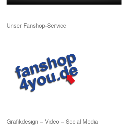
Lasergravuren von Waldrian – ein schneidiges
Ergebnis
Unser Fanshop-Service
Lederarbeiten aus dem Hause Waldrian – Hommage
an eine alte Handwerkskunst
Logostickerei Anforderungen
Wappenmalerei von Waldrian
Wappenstickerei von Waldrian
Stick & Druck
Unser Kreativservice
Grafikdesign – Video – Social Media