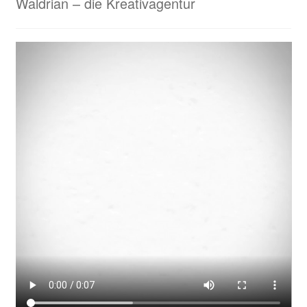
Waldrian – die Kreativagentur
Laser
nette-retter
Neu bei uns: Sportmatten – individuell für Euch gestaltet
mit Deinem Namen, Monogramm oder Logo
Projektanfrage Online-Marketing & Co.
Specials bei Waldrian
Beschriftungen & Werbetechnik
Fahnenbänder – Ihre Anfrage
Geschenkideen für viele Anlässe