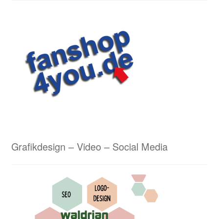
Lasergravuren von Waldrian – ein schneidiges
Ergebnis
Lederarbeiten aus dem Hause Waldrian – Hommage
an eine alte Handwerkskunst
Logostickerei Anforderungen
Wappenmalerei von Waldrian
Wappenstickerei von Waldrian
Grafikdesign – Video – Social Media
Stick & Druck
Unser Kreativservice