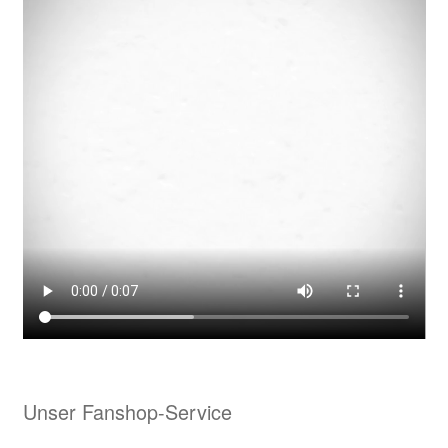
Laser
nette-retter
Neu bei uns: Sportmatten – individuell für Euch gestaltet
mit Deinem Namen, Monogramm oder Logo
Projektanfrage Online-Marketing & Co.
Specials bei Waldrian
Beschriftungen & Werbetechnik
Fahnenbänder – Ihre Anfrage
Unser Fanshop-Service
Geschenkideen für viele Anlässe