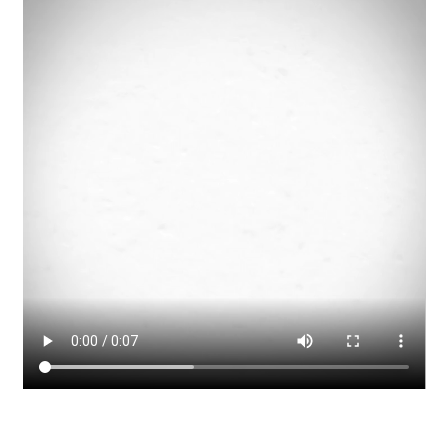
Laser
nette-retter
Neu bei uns: Sportmatten – individuell für Euch gestaltet
mit Deinem Namen, Monogramm oder Logo
Projektanfrage Online-Marketing & Co.
Specials bei Waldrian
Beschriftungen & Werbetechnik
Fahnenbänder – Ihre Anfrage
Geschenkideen für viele Anlässe