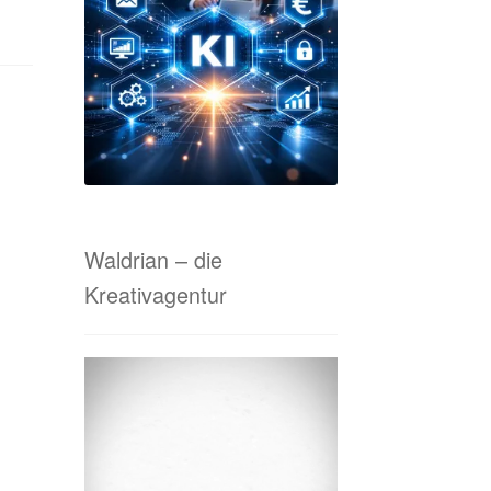
tanfrage Online-Marketing & Co.
 von A bis Z
Waldrian-Siebdruck
Waldrian – die
Kreativagentur