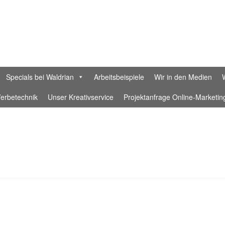
Specials bei Waldrian
Arbeitsbeispiele
Wir in den Medien
erbetechnik
Unser Kreativservice
Projektanfrage Online-Marketin
rklärung
Datenschutzerklärung Waldrian Social Media
Designer
Waldrian-Textildruckerei
Ein Fahnenband aus feiner Hand – Ge
n in München
Ihr Konto
Impressum
Interessante Rabatte für Eure
-Beratung für Unternehmen
KI-Samples
Laser
nette-retter