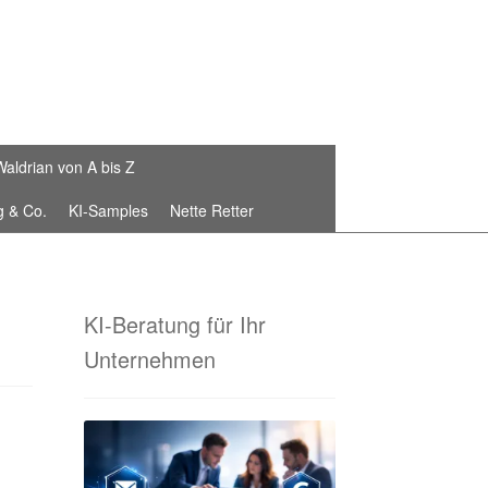
Waldrian von A bis Z
g & Co.
KI-Samples
Nette Retter
Die Waldrian-Schneiderei
stickte Fahnenbänder von Waldrian®
KI-Beratung für Ihr
Unternehmen
 Sammelbestellungen!