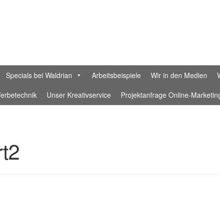
Specials bei Waldrian
Arbeitsbeispiele
Wir in den Medien
erbetechnik
Unser Kreativservice
Projektanfrage Online-Marketin
rklärung
Datenschutzerklärung Waldrian Social Media
Designer
rt2
Waldrian-Textildruckerei
Ein Fahnenband aus feiner Hand – Ge
n in München
Ihr Konto
Impressum
Interessante Rabatte für Eure
-Beratung für Unternehmen
KI-Samples
Laser
nette-retter