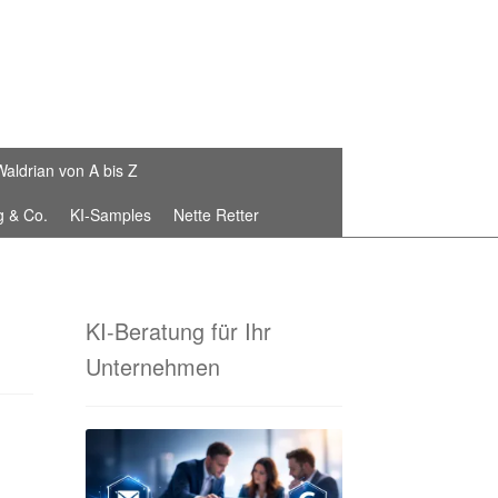
Waldrian von A bis Z
g & Co.
KI-Samples
Nette Retter
Die Waldrian-Schneiderei
stickte Fahnenbänder von Waldrian®
KI-Beratung für Ihr
Unternehmen
 Sammelbestellungen!