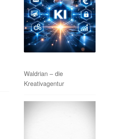
tanfrage Online-Marketing & Co.
 von A bis Z
Waldrian-Siebdruck
Waldrian – die
Kreativagentur