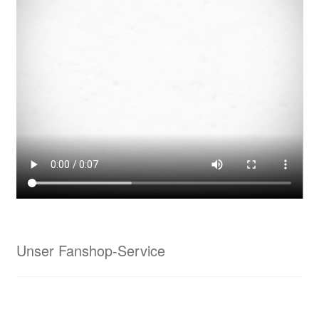
Laser
nette-retter
Neu bei uns: Sportmatten – individuell für Euch gestaltet
mit Deinem Namen, Monogramm oder Logo
Projektanfrage Online-Marketing & Co.
Specials bei Waldrian
Beschriftungen & Werbetechnik
Unser Fanshop-Service
Fahnenbänder – Ihre Anfrage
Geschenkideen für viele Anlässe