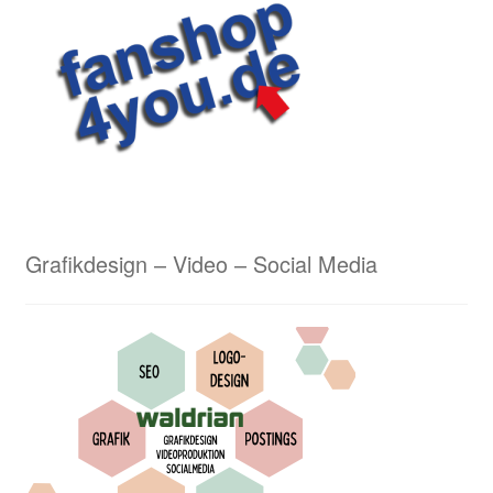
Lasergravuren von Waldrian – ein schneidiges
Ergebnis
Lederarbeiten aus dem Hause Waldrian – Hommage
an eine alte Handwerkskunst
Logostickerei Anforderungen
Grafikdesign – Video – Social Media
Wappenmalerei von Waldrian
Wappenstickerei von Waldrian
Stick & Druck
Unser Kreativservice