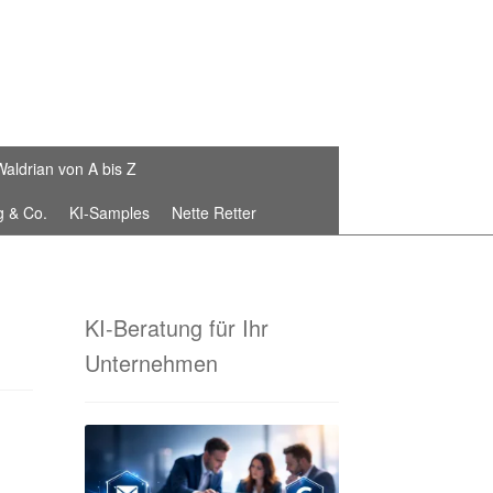
Waldrian von A bis Z
g & Co.
KI-Samples
Nette Retter
Die Waldrian-Schneiderei
stickte Fahnenbänder von Waldrian®
KI-Beratung für Ihr
Unternehmen
 Sammelbestellungen!