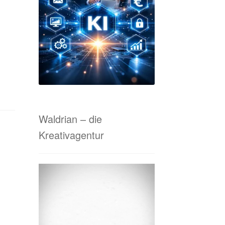
tanfrage Online-Marketing & Co.
 von A bis Z
Waldrian-Siebdruck
Waldrian – die
Kreativagentur