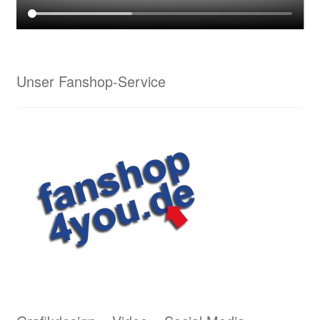
Lasergravuren von Waldrian – ein schneidiges
Ergebnis
Unser Fanshop-Service
Lederarbeiten aus dem Hause Waldrian – Hommage
an eine alte Handwerkskunst
Logostickerei Anforderungen
Wappenmalerei von Waldrian
Wappenstickerei von Waldrian
Stick & Druck
Unser Kreativservice