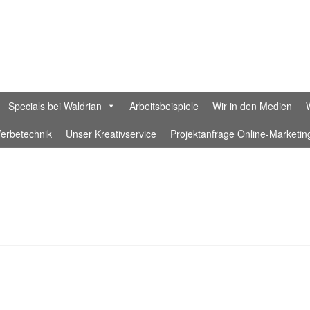
Specials bei Waldrian
Arbeitsbeispiele
Wir in den Medien
erbetechnik
Unser Kreativservice
Projektanfrage Online-Marketin
rklärung
Datenschutzerklärung Waldrian Social Media
Designer
Waldrian-Textildruckerei
Ein Fahnenband aus feiner Hand – Ge
n in München
Ihr Konto
Impressum
Interessante Rabatte für Eure
-Beratung für Unternehmen
KI-Samples
Laser
nette-retter