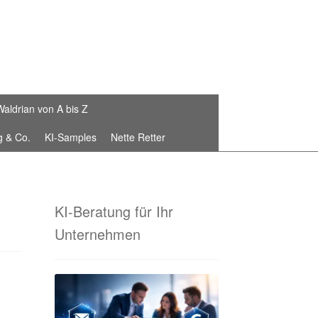
Waldrian von A bis Z
g & Co.
KI-Samples
Nette Retter
Die Waldrian-Schneiderei
stickte Fahnenbänder von Waldrian®
KI-Beratung für Ihr
Unternehmen
 Sammelbestellungen!