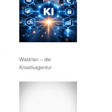
tanfrage Online-Marketing & Co.
 von A bis Z
Waldrian-Siebdruck
Waldrian – die
Kreativagentur