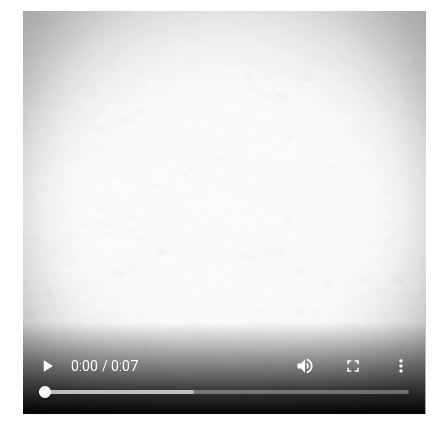
Laser
nette-retter
Neu bei uns: Sportmatten – individuell für Euch gestaltet
mit Deinem Namen, Monogramm oder Logo
Projektanfrage Online-Marketing & Co.
Specials bei Waldrian
Beschriftungen & Werbetechnik
Fahnenbänder – Ihre Anfrage
Geschenkideen für viele Anlässe