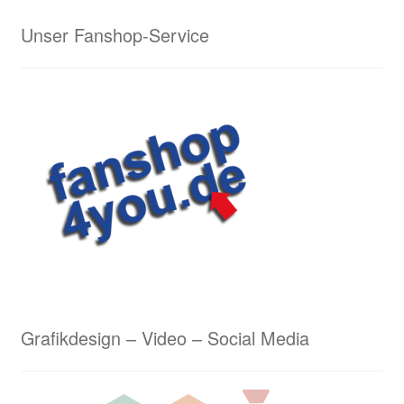
Lasergravuren von Waldrian – ein schneidiges
Unser Fanshop-Service
Ergebnis
Lederarbeiten aus dem Hause Waldrian – Hommage
an eine alte Handwerkskunst
Logostickerei Anforderungen
Wappenmalerei von Waldrian
Wappenstickerei von Waldrian
Stick & Druck
Grafikdesign – Video – Social Media
Unser Kreativservice