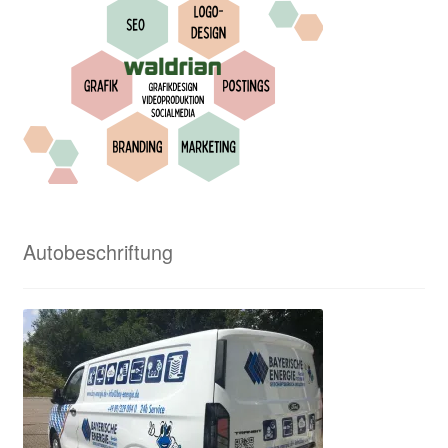
Waldrian – Textilveredelung und viel mehr
Waldrian von A bis Z
Waldrian-Siebdruck
Widerrufsbelehrung
Wir in den Medien
Autobeschriftung
Wir über uns
Zahlungsweisen