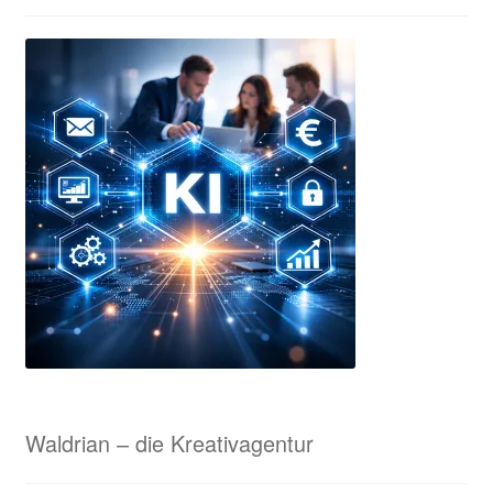
Tisch-Standarten
ESF Prints – Unsere Kooperationspartnerin in München
Ihr Konto
Impressum
Interessante Rabatte für Eure Sammelbestellungen!
Karnevalsorden & Faschingsorden
Kasse
KI-Beratung für Unternehmen
Waldrian – die Kreativagentur
KI-Samples