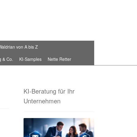
Waldrian von A bis Z
g & Co.
KI-Samples
Nette Retter
Die Waldrian-Schneiderei
stickte Fahnenbänder von Waldrian®
KI-Beratung für Ihr
Unternehmen
 Sammelbestellungen!