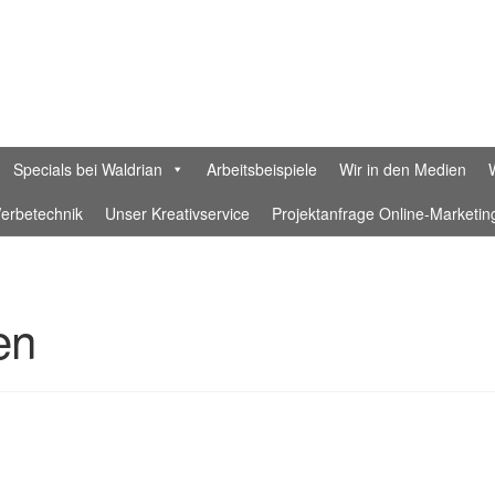
Specials bei Waldrian
Arbeitsbeispiele
Wir in den Medien
erbetechnik
Unser Kreativservice
Projektanfrage Online-Marketin
rklärung
Datenschutzerklärung Waldrian Social Media
Designer
en
Waldrian-Textildruckerei
Ein Fahnenband aus feiner Hand – Ge
n in München
Ihr Konto
Impressum
Interessante Rabatte für Eure
-Beratung für Unternehmen
KI-Samples
Laser
nette-retter