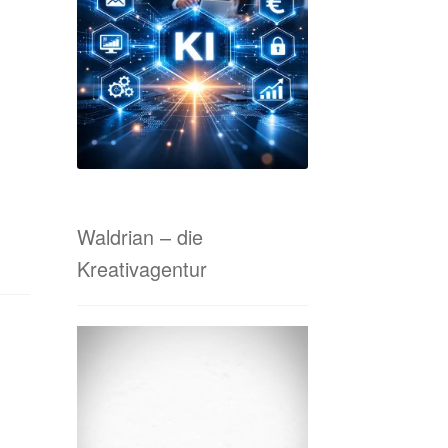
tanfrage Online-Marketing & Co.
 von A bis Z
Waldrian-Siebdruck
Waldrian – die
Kreativagentur