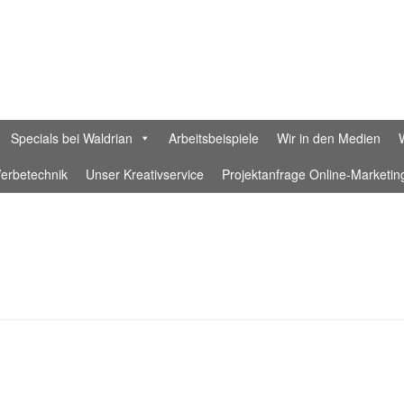
Specials bei Waldrian
Arbeitsbeispiele
Wir in den Medien
erbetechnik
Unser Kreativservice
Projektanfrage Online-Marketin
rklärung
Datenschutzerklärung Waldrian Social Media
Designer
Waldrian-Textildruckerei
Ein Fahnenband aus feiner Hand – Ge
n in München
Ihr Konto
Impressum
Interessante Rabatte für Eure
-Beratung für Unternehmen
KI-Samples
Laser
nette-retter