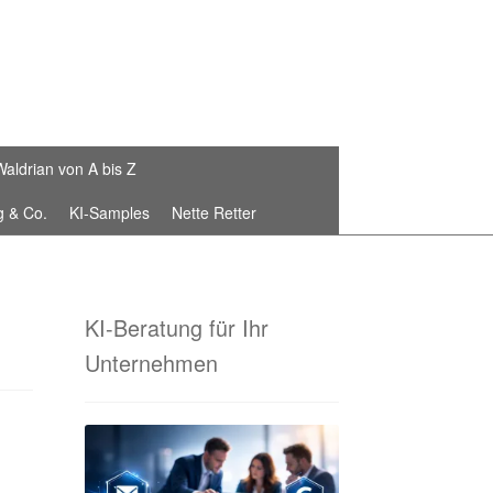
Waldrian von A bis Z
g & Co.
KI-Samples
Nette Retter
Die Waldrian-Schneiderei
stickte Fahnenbänder von Waldrian®
KI-Beratung für Ihr
Unternehmen
 Sammelbestellungen!