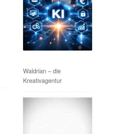
tanfrage Online-Marketing & Co.
 von A bis Z
Waldrian-Siebdruck
Waldrian – die
Kreativagentur