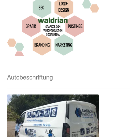
Waldrian – Textilveredelung und viel mehr
Waldrian von A bis Z
Waldrian-Siebdruck
Widerrufsbelehrung
Wir in den Medien
Autobeschriftung
Wir über uns
Zahlungsweisen