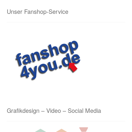
Lasergravuren von Waldrian – ein schneidiges
Unser Fanshop-Service
Ergebnis
Lederarbeiten aus dem Hause Waldrian – Hommage
an eine alte Handwerkskunst
Logostickerei Anforderungen
Wappenmalerei von Waldrian
Wappenstickerei von Waldrian
Stick & Druck
Grafikdesign – Video – Social Media
Unser Kreativservice