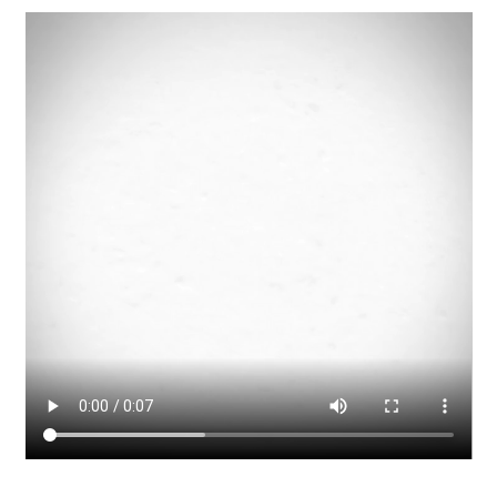
Laser
nette-retter
Neu bei uns: Sportmatten – individuell für Euch gestaltet
mit Deinem Namen, Monogramm oder Logo
Projektanfrage Online-Marketing & Co.
Specials bei Waldrian
Beschriftungen & Werbetechnik
Fahnenbänder – Ihre Anfrage
Geschenkideen für viele Anlässe