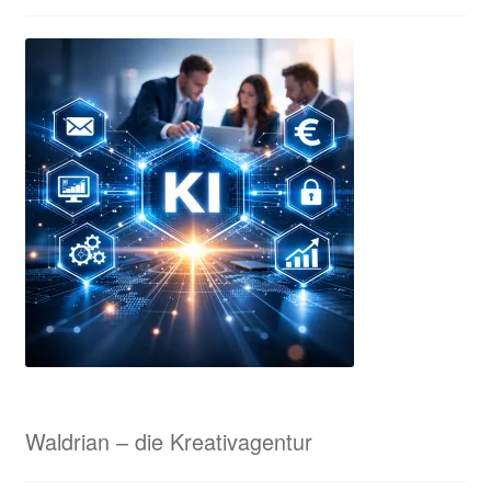
Tisch-Standarten
ESF Prints – Unsere Kooperationspartnerin in München
Ihr Konto
Impressum
Interessante Rabatte für Eure Sammelbestellungen!
Karnevalsorden & Faschingsorden
Kasse
KI-Beratung für Unternehmen
Waldrian – die Kreativagentur
KI-Samples