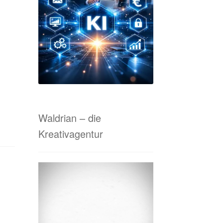
tanfrage Online-Marketing & Co.
 von A bis Z
Waldrian-Siebdruck
Waldrian – die
Kreativagentur