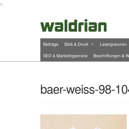
>
Zur
Zum
Navigation
Inhalt
springen
springen
Beiträge
Stick & Druck
Lasergravuren
SEO & Marketingservice
Beschriftungen & W
Start
AGB
Arbeitsbeispiele
Blog
Datenschutze
baer-weiss-98-10
Die Waldrian-Stickerei – bayernstick.de
Die 
ESF Prints – Unsere Kooperationspartneri
Karnevalsorden & Faschingsorden
Kasse
KI