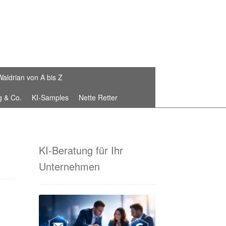
Waldrian von A bis Z
g & Co.
KI-Samples
Nette Retter
Die Waldrian-Schneiderei
stickte Fahnenbänder von Waldrian®
KI-Beratung für Ihr
Unternehmen
 Sammelbestellungen!