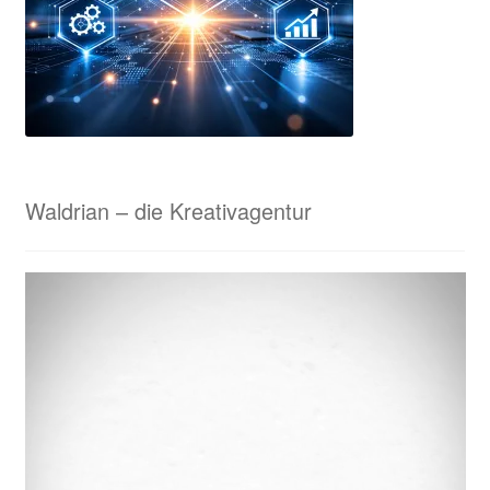
Tisch-Standarten
ESF Prints – Unsere Kooperationspartnerin in München
Ihr Konto
Impressum
Waldrian – die Kreativagentur
Interessante Rabatte für Eure Sammelbestellungen!
Karnevalsorden & Faschingsorden
Kasse
KI-Beratung für Unternehmen
KI-Samples