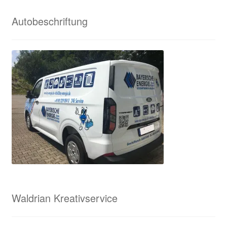
Waldrian – Textilveredelung und viel mehr
Autobeschriftung
Waldrian von A bis Z
Waldrian-Siebdruck
Widerrufsbelehrung
Wir in den Medien
Wir über uns
Zahlungsweisen
Waldrian Kreativservice