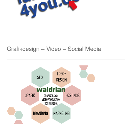
Lasergravuren von Waldrian – ein schneidiges
Ergebnis
Lederarbeiten aus dem Hause Waldrian – Hommage
an eine alte Handwerkskunst
Grafikdesign – Video – Social Media
Logostickerei Anforderungen
Wappenmalerei von Waldrian
Wappenstickerei von Waldrian
Stick & Druck
Unser Kreativservice